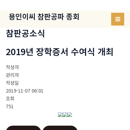
콘
텐
용인이씨 참판공파 종회
츠
Mai
로
참판공소식
건
Men
너
2019년 장학증서 수여식 개최
뛰
기
작성자
관리자
작성일
2019-11-07 06:01
조회
751