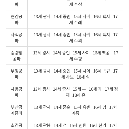
파
세 수상
현감공
13세 광시
14세 중인
15세 사위
16세 백지
17
파
세 수례
사직공
13세 광시
14세 중인
15세 사위
16세 백지
17
파
세 수의
승량장
13세 광시
14세 중인
15세 사이
16세 백공
17
공파
세 수평
부정공
13세 광시
14세 중인
15세 사이
16세 백규
17
파
세 사보
18세 실
사용공
13세 광시
14세 중신
15세 부
16세 가
17세 정
파
재
18세 유
부산공
13세 광시
14세 중순
15세 유빈
16세 양
17세
계종파
계종
소경공
13세 광봉
14세 청
15세 인원
16세 천기
17세