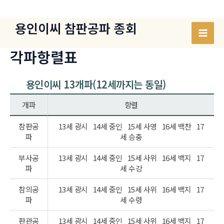
콘
텐
용인이씨 참판공파 종회
츠
Mai
로
각파항렬표
건
Men
너
용인이씨 13개파(12세까지는 동일)
뛰
기
개파
항렬
참판공
13세 광시
14세 중인
15세 사영
16세 백찬
17
파
세 승충
부사공
13세 광시
14세 중인
15세 사위
16세 백지
17
파
세 수강
참의공
13세 광시
14세 중인
15세 사위
16세 백지
17
파
세 수령
판관공
13세 광시
14세 중인
15세 사위
16세 백지
17