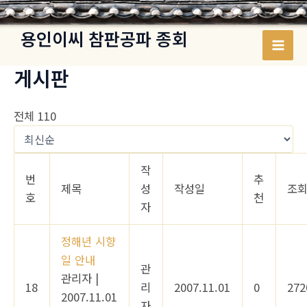
콘
텐
용인이씨 참판공파 종회
츠
Mai
로
게시판
건
Men
너
전체 110
뛰
기
작
번
추
제목
성
작성일
조
호
천
자
정해년 시향
일 안내
관
관리자
|
18
리
2007.11.01
0
272
2007.11.01
자