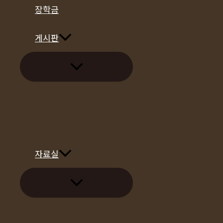
장학금
게시판
메
뉴
토
글
자료실
메
뉴
토
글