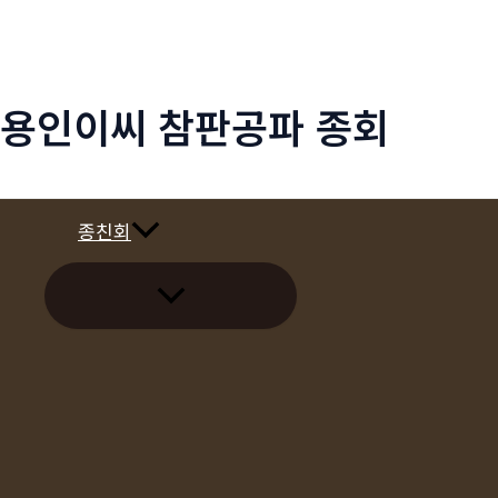
콘
텐
츠
용인이씨 참판공파 종회
로
건
너
뛰
종친회
기
메
뉴
토
글