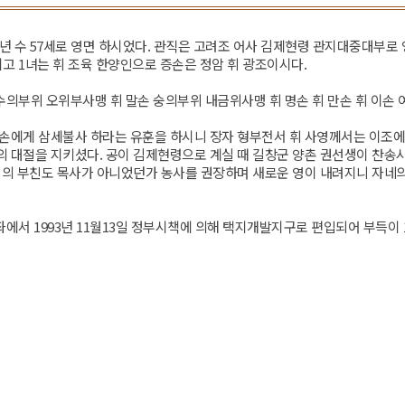
5년 수 57세로 영면 하시었다. 관직은 고려조 어사 김제현령 관지대중대부로
고 1녀는 휘 조육 한양인으로 증손은 정암 휘 광조이시다.
수의부위 오위부사맹 휘 말손 숭의부위 내금위사맹 휘 명손 휘 만손 휘 이손
후손에게 삼세불사 하라는 유훈을 하시니 장자 형부전서 휘 사영께서는 이조
 대절을 지키셨다. 공이 김제현령으로 계실 때 길창군 양촌 권선생이 찬송
대의 부친도 목사가 아니었던가 농사를 권장하며 새로운 영이 내려지니 자네의
에서 1993년 11월13일 정부시책에 의해 택지개발지구로 편입되어 부득이 19