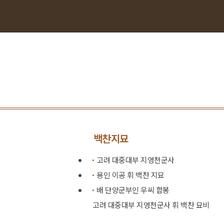
백찬지묘
고려 대중대부 지영천군사
용인 이공 휘 백찬 지묘
배 단양군부인 우씨 합봉
고려 대중대부 지영천군사 휘 백찬 묘비