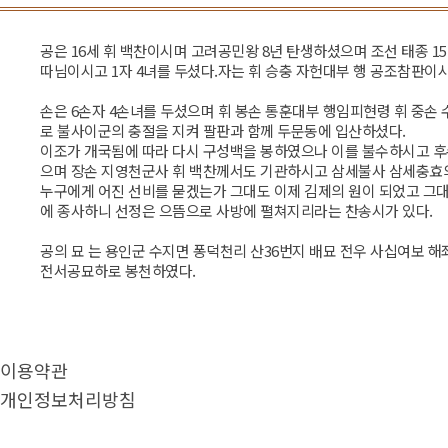
공은 16세 휘 백찬이시며 고려공민왕 8년 탄생하셨으며 조선 태종 1
따님이시고 1자 4녀를 두셨다.자는 휘 승충 자헌대부 행 공조참판이시
손은 6손자 4손녀를 두셨으며 휘 봉손 통훈대부 행임피현령 휘 중손 
로 불사이군의 충절을 지켜 팔판과 함께 두문동에 입산하셨다.
이조가 개국됨에 따라 다시 구성백을 봉하였으나 이를 불수하시고 
으며 장손 지영천군사 휘 백찬께서도 기관하시고 삼세불사 삼세충효의
누구에게 어진 선비를 묻겠는가 그대도 이제 김제의 원이 되었고 그
에 종사하니 선정은 으뜸으로 사방에 펼쳐지리라는 찬송시가 있다.
공의 묘 는 용인군 수지면 퐁덕천리 산36번지 배묘 전우 사십여보 해좌
전서공묘하로 봉천하였다.
이용약관
개인정보처리방침