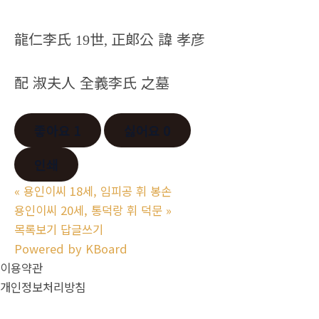
龍仁李氏
世
正郞公 諱 孝彦
19
,
配 淑夫人 全義李氏 之墓
좋아요
1
싫어요
0
인쇄
«
용인이씨 18세, 임피공 휘 봉손
용인이씨 20세, 통덕랑 휘 덕문
»
목록보기
답글쓰기
Powered by KBoard
이용약관
개인정보처리방침