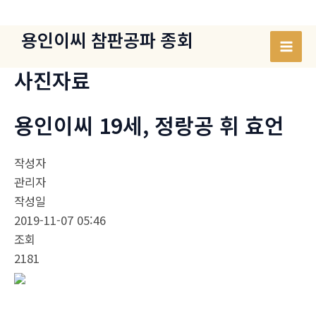
콘
텐
용인이씨 참판공파 종회
츠
Mai
로
사진자료
건
Men
너
용인이씨 19세, 정랑공 휘 효언
뛰
기
작성자
관리자
작성일
2019-11-07 05:46
조회
2181