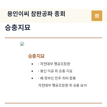
콘
텐
용인이씨 참판공파 종회
츠
Mai
로
승충지묘
건
Men
너
뛰
기
승충지묘
자헌대부 행공조참판
용인 이공 휘 승충 지묘
배 정부인 전주 최씨 합봉
자헌대부 행공조참판 휘 승충 묘비