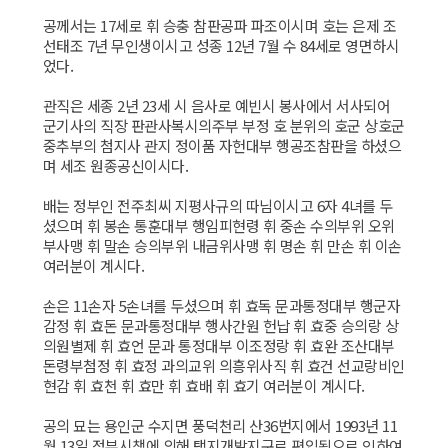
공께서는 17세로 휘 승충 참판공파 파조이시며 호는 은제 조
선태조 7년 무인생이시고 성종 12년 7월 수 84세로 영면하시
었다.
관직은 세종 2년 23세 시 음사로 예빈시 봉사에서 서사되어
군기사의 직장 판관사복시의주부 부정 호 분위의 호군 상호군
중추부의 첨지사 관지 정이품 자헌대부 행공조참판을 하셨으
며 세조 원종공신이시다.
배는 정부인 전주최씨 지평사규의 따님이시고 6자 4녀를 두
셨으며 휘 봉손 통훈대부 행임피현령 휘 중손 수의부위 오위
부사맹 휘 말손 승의부위 내금위사맹 휘 명손 휘 만손 휘 이손
여러분이 계시다.
손은 11손자 5손녀를 두셨으며 휘 효독 문과통정대부 행군자
감정 휘 효돈 문과통정대부 행사간원 헌납 휘 효중 승의랑 상
의원별제 휘 효언 문과 통정대부 이조정랑 휘 효완 조산대부
돈령부첨정 휘 효정 과의교위 의흥위사직 휘 효건 선교랑비인
현감 휘 효천 휘 효만 휘 효배 휘 효기 여러분이 계시다.
공의 묘는 용인군 수지면 풍덕천리 산36번지에서 1993년 11
월 13일 정부시책에 의해 택지개발지구로 편입됨으로 인하여