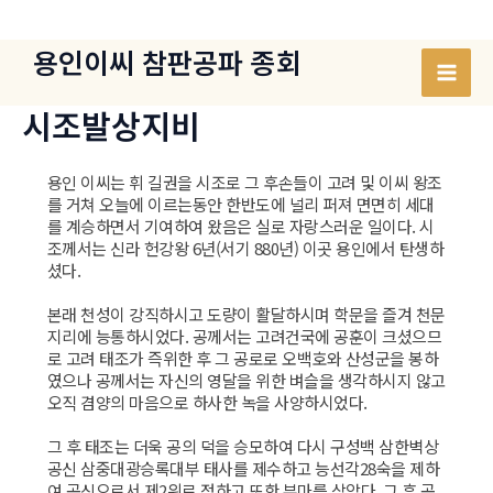
콘
텐
용인이씨 참판공파 종회
츠
Mai
로
시조발상지비
건
Men
너
용인 이씨는 휘 길권을 시조로 그 후손들이 고려 및 이씨 왕조
뛰
를 거쳐 오늘에 이르는동안 한반도에 널리 퍼져 면면히 세대
기
를 계승하면서 기여하여 왔음은 실로 자랑스러운 일이다. 시
조께서는 신라 헌강왕 6년(서기 880년) 이곳 용인에서 탄생하
셨다.
본래 천성이 강직하시고 도량이 활달하시며 학문을 즐겨 천문
지리에 능통하시었다. 공께서는 고려건국에 공훈이 크셨으므
로 고려 태조가 즉위한 후 그 공로로 오백호와 산성군을 봉하
였으나 공께서는 자신의 영달을 위한 벼슬을 생각하시지 않고
오직 겸양의 마음으로 하사한 녹을 사양하시었다.
그 후 태조는 더욱 공의 덕을 승모하여 다시 구성백 삼한벽상
공신 삼중대광승록대부 태사를 제수하고 능선각28숙을 제하
여 공신으로서 제2위로 정하고 또한 부마를 삼았다. 그 후 공