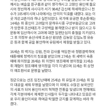
께서는 벼슬을 뜬구름과 같이 생각하시고 고향인 용인에 돌오
시어 청빈하게 사시다가 서기 984년 갑신에 하세하셨으니 천
수가 105세이시며 나라에서는 안의의 익호를 내렸다. 묘는 이
곳 자은교촌이라 하나 실전되었다. 국가에 유공한 후손중에는
14세손 휘 중인이 고려말의 문하우시중 구성부원군으로 고려
가 망한후 조선태조가 구성백을 봉하였으나 받지 않으시고 두
문동에 입산하시어 고려에 대한 일편단심의 충절을 지키셨다.
그 후 의정부 송산사에 조송산 원양촌 김농암 김일노정 유송
은 등과 함께 공을 봉안하여 유림에서 제향을 받들고 있다.
16세손 휘 백지는 강원, 전라 감사를 역임한 바 청렴결백하여
태종때에 청백리의 칭호를 받았으며 27세손 휘 세백이 숙종
때에 좌의정을 28세손 휘 의현이 영조때에 영의정을 31세손
휘 재협이 정조때에 영의정을 각각 지냈으며 32세손 휘 삼현
이 예조판서로 문명을 날렸다.
장군으로는 선조 임진난때에 25세손 휘 유일과 23세손 휘 일
이 대공을 세워 무명을 날렸으며 이 외에도 수많은 보국안민
의 사표가 되어 용인이씨의 혁혁한 전통을 빛냈으며 현재에도
각계 각분야에서 제제한 인사들이 두각을 나타내고 있음은 바
로 우리 용인이씨로 하여금 탁월한 긍지를 갖게하는 바라 하
겠다.