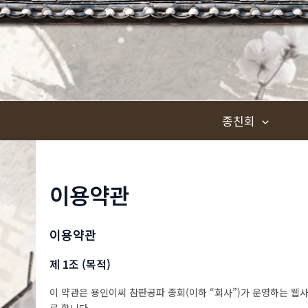
콘
텐
츠
로
건
너
종친회
뛰
기
이용약관
이용약관
제 1조 (목적)
이 약관은 용인이씨 참판공파 종회(이하 “회사”)가 운영하는 웹사