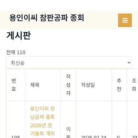
콘
텐
용인이씨 참판공파 종회
츠
Mai
로
게시판
건
Men
너
전체 110
뛰
기
작
번
추
조
제목
성
작성일
호
천
회
자
용인이씨 헌
납공파 종회
2026년 정
이
기총회 개최
108
종
2026.02.24
0
23