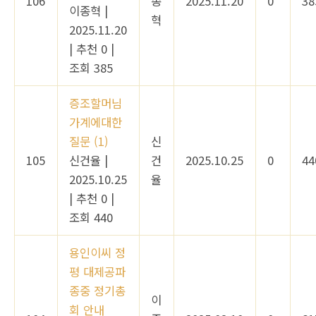
106
종
2025.11.20
0
38
이종혁
|
혁
2025.11.20
|
추천 0
|
조회 385
증조할머님
가계에대한
질문
(1)
신
105
신건율
|
건
2025.10.25
0
44
2025.10.25
율
|
추천 0
|
조회 440
용인이씨 정
평 대제공파
종중 정기총
이
회 안내