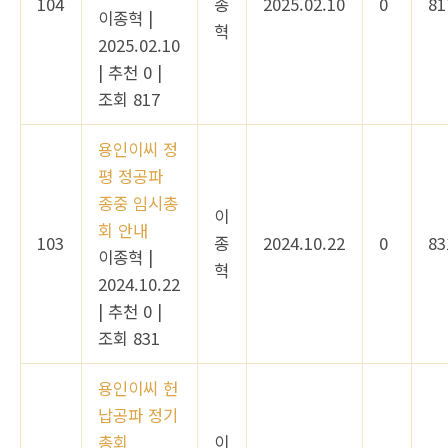
104
종
2025.02.10
0
81
이종혁
|
혁
2025.02.10
|
추천 0
|
조회 817
용인이씨 정
평 정공파
종중 임시총
이
회 안내
103
종
2024.10.22
0
83
이종혁
|
혁
2024.10.22
|
추천 0
|
조회 831
용인이씨 헌
납공파 정기
총회
이