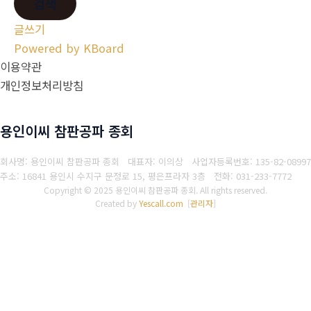
검색
글쓰기
Powered by KBoard
이용약관
개인정보처리방침
용인이씨 참판공파 종회
회사명: 용인이씨 참판공파 종회 대표자: 이의상
사업자등록번호: 135-82-08997
주소: 16841 용인시 수지구 문정로 15, 평은프라자 3층
전화: 031-233-7772
Copyright © 2025 용인이씨 참판공파 종회. All rights reserved.
Created by
Yescall.com
[
관리자
]