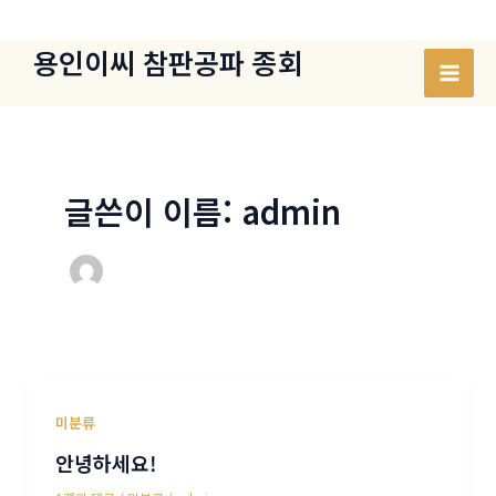
콘
텐
용인이씨 참판공파 종회
츠
Mai
로
건
Men
너
뛰
글쓴이 이름: admin
기
미분류
안녕하세요!