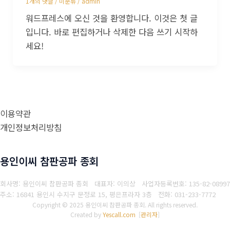
1개의 댓글
/
미분류
/
admin
워드프레스에 오신 것을 환영합니다. 이것은 첫 글
입니다. 바로 편집하거나 삭제한 다음 쓰기 시작하
세요!
이용약관
개인정보처리방침
용인이씨 참판공파 종회
회사명: 용인이씨 참판공파 종회 대표자: 이의상
사업자등록번호: 135-82-08997
주소: 16841 용인시 수지구 문정로 15, 평은프라자 3층
전화: 031-233-7772
Copyright © 2025 용인이씨 참판공파 종회. All rights reserved.
Created by
Yescall.com
[
관리자
]